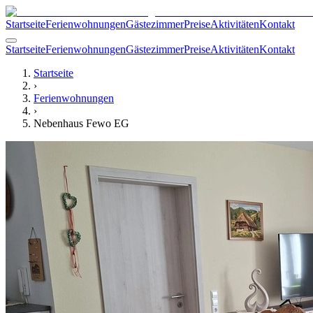
Startseite
Ferienwohnungen
Gästezimmer
Preise
Aktivitäten
Kontakt
Startseite
Ferienwohnungen
Gästezimmer
Preise
Aktivitäten
Kontakt
Startseite
›
Ferienwohnungen
›
Nebenhaus Fewo EG