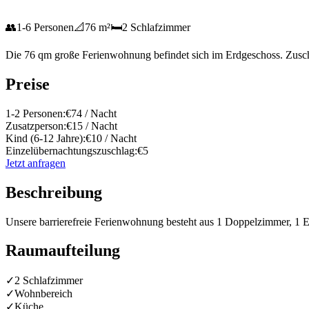
👥
1
-
6
Personen
📐
76
m²
🛏️
2
Schlafzimmer
Die 76 qm große Ferienwohnung befindet sich im Erdgeschoss. Zusch
Preise
1-2 Personen:
€
74
/ Nacht
Zusatzperson:
€
15
/ Nacht
Kind (6-12 Jahre):
€
10
/ Nacht
Einzelübernachtungszuschlag:
€
5
Jetzt anfragen
Beschreibung
Unsere barrierefreie Ferienwohnung besteht aus 1 Doppelzimmer, 1 E
Raumaufteilung
✓
2
Schlafzimmer
✓
Wohnbereich
✓
Küche